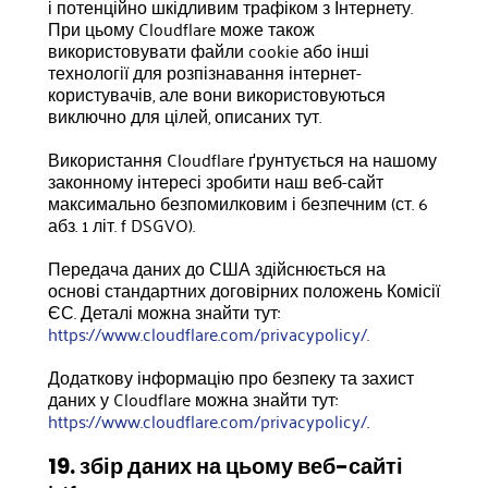
і потенційно шкідливим трафіком з Інтернету.
При цьому Cloudflare може також
використовувати файли cookie або інші
технології для розпізнавання інтернет-
користувачів, але вони використовуються
виключно для цілей, описаних тут.
Використання Cloudflare ґрунтується на нашому
законному інтересі зробити наш веб-сайт
максимально безпомилковим і безпечним (ст. 6
абз. 1 літ. f DSGVO).
Передача даних до США здійснюється на
основі стандартних договірних положень Комісії
ЄС. Деталі можна знайти тут:
https://www.cloudflare.com/privacypolicy/.
Додаткову інформацію про безпеку та захист
даних у Cloudflare можна знайти тут:
https://www.cloudflare.com/privacypolicy/
.
19. збір даних на цьому веб-сайті