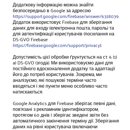
Додаткову інформацію можна знайти
безпосередньо в Google за адресою
https://support.google.com/firebase/answer/6318039
.
Додаток використовує Firebase для зберігання
даних для входу (електронна пошта, пароль) та
для автентифікації користувачів (посилання на
DS-GVO Firebase:
https://firebase.google.com/support/privacy
).
Допустимість цієї обробки ґрунтується на ст. 6 (1)
a) DS-GVO (згода). Ми використовуємо дані для
постійного вдосконалення додатку та адаптації
його до потреб користувачів. Зокрема, ми
аналізуємо, які пошукові терміни часто
вводяться і які пункти меню особливо часто
натискаються.
Google Analytics для Firebase зберігає певні дані,
пов'язані з рекламним ідентифікатором,
протягом 60 днів і зберігає зведені звіти без
автоматичного закінчення терміну дії. Зберігання
даних на рівні користувача (включаючи