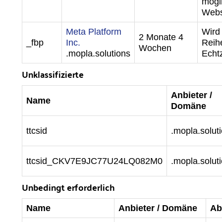
mögl
Webs
Meta Platform
Wird
2 Monate 4
_fbp
Inc.
Reihe
Wochen
.mopla.solutions
Echt
Unklassifizierte
Anbieter /
Name
Domäne
ttcsid
.mopla.solut
ttcsid_CKV7E9JC77U24LQ082M0
.mopla.solut
Unbedingt erforderlich
Name
Anbieter / Domäne
Ab