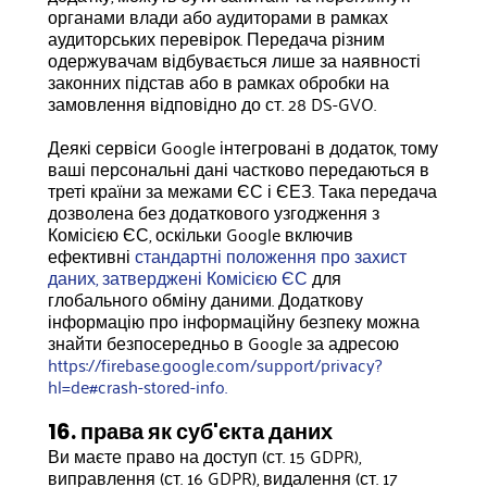
органами влади або аудиторами в рамках
аудиторських перевірок. Передача різним
одержувачам відбувається лише за наявності
законних підстав або в рамках обробки на
замовлення відповідно до ст. 28 DS-GVO.
Деякі сервіси Google інтегровані в додаток, тому
ваші персональні дані частково передаються в
треті країни за межами ЄС і ЄЕЗ. Така передача
дозволена без додаткового узгодження з
Комісією ЄС, оскільки Google включив
ефективні
стандартні положення про захист
даних, затверджені Комісією ЄС
для
глобального обміну даними. Додаткову
інформацію про інформаційну безпеку можна
знайти безпосередньо в Google за адресою
https://firebase.google.com/support/privacy?
hl=de#crash-stored-info.
16. права як суб'єкта даних
Ви маєте право на доступ (ст. 15 GDPR),
виправлення (ст. 16 GDPR), видалення (ст. 17