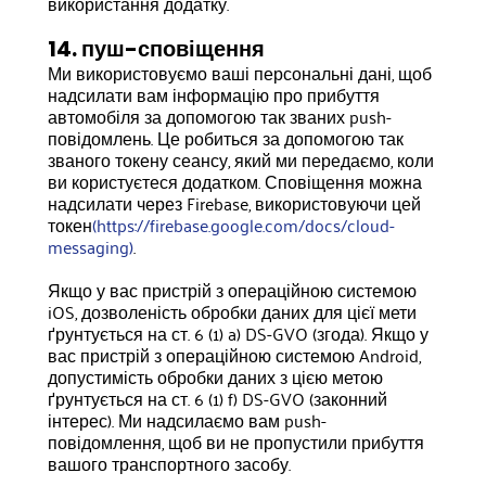
використання додатку.
14. пуш-сповіщення
Ми використовуємо ваші персональні дані, щоб
надсилати вам інформацію про прибуття
автомобіля за допомогою так званих push-
повідомлень. Це робиться за допомогою так
званого токену сеансу, який ми передаємо, коли
ви користуєтеся додатком. Сповіщення можна
надсилати через Firebase, використовуючи цей
токен
(https://firebase.google.com/docs/cloud-
messaging)
.
Якщо у вас пристрій з операційною системою
iOS, дозволеність обробки даних для цієї мети
ґрунтується на ст. 6 (1) a) DS-GVO (згода). Якщо у
вас пристрій з операційною системою Android,
допустимість обробки даних з цією метою
ґрунтується на ст. 6 (1) f) DS-GVO (законний
інтерес). Ми надсилаємо вам push-
повідомлення, щоб ви не пропустили прибуття
вашого транспортного засобу.