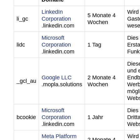
LinkedIn
Wird
5 Monate 4
li_gc
Corporation
Gast
Wochen
.linkedin.com
wese
Microsoft
Dies
lidc
Corporation
1 Tag
Erst
.linkedin.com
Funkt
Dies
und e
Google LLC
2 Monate 4
Endb
_gcl_au
.mopla.solutions
Wochen
Werb
mögl
Webs
Microsoft
Dies
bcookie
Corporation
1 Jahr
Dritt
.linkedin.com
Webs
Meta Platform
Wird
2 Monate 4