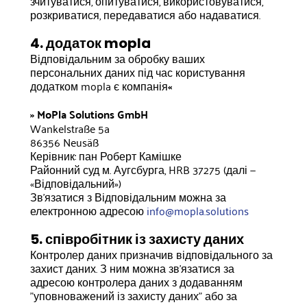
зчитуватися, опитуватися, використовуватися,
розкриватися, передаватися або надаватися.
4. додаток mopla
Відповідальним за обробку ваших
персональних даних під час користування
додатком mopla є компанія
«
» MoPla Solutions GmbH
Wankelstraße 5a
86356 Neusäß
Керівник: пан Роберт Камішке
Районний суд м. Аугсбурга, HRB 37275 (далі —
«Відповідальний»)
Зв’язатися з Відповідальним можна за
електронною адресою
info@mopla.solutions
5. співробітник із захисту даних
Контролер даних призначив відповідального за
захист даних. З ним можна зв'язатися за
адресою контролера даних з додаванням
"уповноважений із захисту даних" або за