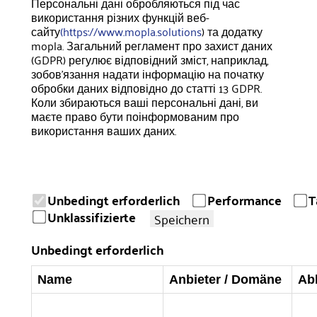
Персональні дані обробляються під час
використання різних функцій веб-
сайту
(https://www.mopla.solutions
) та додатку
mopla. Загальний регламент про захист даних
(GDPR) регулює відповідний зміст, наприклад,
зобов'язання надати інформацію на початку
обробки даних відповідно до статті 13 GDPR.
Коли збираються ваші персональні дані, ви
маєте право бути поінформованим про
використання ваших даних.
Unbedingt erforderlich
Performance
T
Unklassifizierte
Speichern
Unbedingt erforderlich
Name
Anbieter / Domäne
Ab