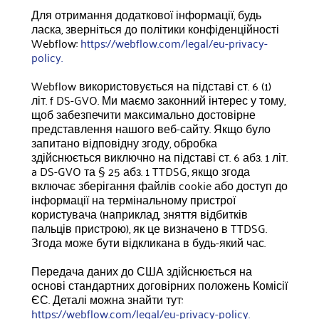
Для отримання додаткової інформації, будь
ласка, зверніться до політики конфіденційності
Webflow:
https://webflow.com/legal/eu-privacy-
policy.
Webflow використовується на підставі ст. 6 (1)
літ. f DS-GVO. Ми маємо законний інтерес у тому,
щоб забезпечити максимально достовірне
представлення нашого веб-сайту. Якщо було
запитано відповідну згоду, обробка
здійснюється виключно на підставі ст. 6 абз. 1 літ.
a DS-GVO та § 25 абз. 1 TTDSG, якщо згода
включає зберігання файлів cookie або доступ до
інформації на термінальному пристрої
користувача (наприклад, зняття відбитків
пальців пристрою), як це визначено в TTDSG.
Згода може бути відкликана в будь-який час.
Передача даних до США здійснюється на
основі стандартних договірних положень Комісії
ЄС. Деталі можна знайти тут:
https://webflow.com/legal/eu-privacy-policy.