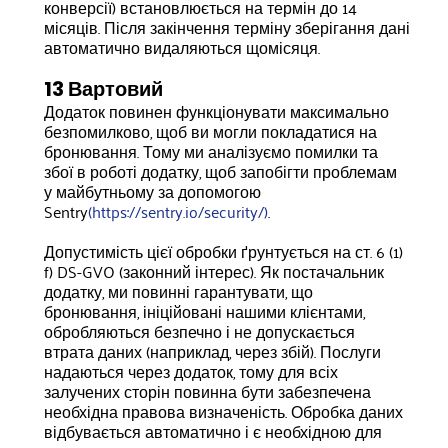
конверсії) встановлюється на термін до 14
місяців. Після закінчення терміну зберігання дані
автоматично видаляються щомісяця.
13 Вартовий
Додаток повинен функціонувати максимально
безпомилково, щоб ви могли покладатися на
бронювання. Тому ми аналізуємо помилки та
збої в роботі додатку, щоб запобігти проблемам
у майбутньому за допомогою
Sentry
(https://sentry.io/security/)
.
Допустимість цієї обробки ґрунтується на ст. 6 (1)
f) DS-GVO (законний інтерес). Як постачальник
додатку, ми повинні гарантувати, що
бронювання, ініційовані нашими клієнтами,
обробляються безпечно і не допускається
втрата даних (наприклад, через збій). Послуги
надаються через додаток, тому для всіх
залучених сторін повинна бути забезпечена
необхідна правова визначеність. Обробка даних
відбувається автоматично і є необхідною для