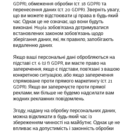
GDPR), обмеження обробки (ст. 18 GDPR) та
перенесення даних (ст. 20 GDPR). Зверніть увагу,
що ви можете відстоювати ці права в будь-який
час. Однак це не означає, що вони будуть
виконані. Mopla зобов'язана дотримуватися
встановлених законом зобов'язань щодо
зберігання даних, які, як правило, запобігають
видаленню даних.
Якщо ваші персональні дані обробляються на
підставі ст. 6 (1) f) GDPR, ви маєте право на
заперечення, якщо є підстави, пов'язані з вашою
конкретною ситуацією, або якщо заперечення
спрямоване проти прямого маркетингу (ст. 21
GDPR). Якщо ви заперечуєте проти прямої
реклами, ми більше не будемо надсилати вам
жодних рекламних повідомлень.
Згоду, надану на обробку персональних даних,
можна відкликати в будь-який час із
збереженням чинності на майбутнє. Однак це не
впливає на допустимість і законність обробки