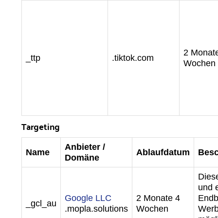
2 Monat
_ttp
.tiktok.com
Wochen
Targeting
Anbieter /
Name
Ablaufdatum
Besc
Domäne
Dies
und e
Google LLC
2 Monate 4
Endb
_gcl_au
.mopla.solutions
Wochen
Werb