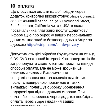
10. оплата
Що стосується оплати вашої поїздки через
додаток, контролер використовує Stripe Connect,
сервіс компанії Stripe Inc. 510 Townsend Street,
San Francisco, California 94103, USA. в якості
постачальника платіжних послуг. Додаткову
інформацію про обробку ваших персональних
даних можна знайти безпосередньо в Stripe за
адресою
https://stripe.com/en-de/privacy.
Допустимість цієї обробки ґрунтується на ст. 6 (1)
f) DS-GVO (законний інтерес). Контролер хотів би
запропонувати своїм клієнтам прості та швидкі
способи оплати, але не може зробити це
власними силами. Використання
спеціалізованих постачальників платіжних
послуг є поширеною практикою в таких
випадках і полегшує обробку бронювання
подорожі для відповідальної сторони. При
оплаті безпосередньо через додаток необхідна
оплата через Stripe і надання ваших
персональних даних.