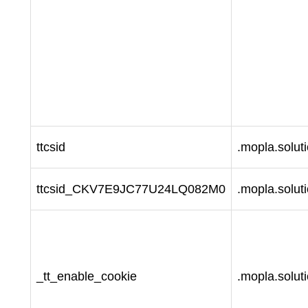
ttcsid
.mopla.solut
ttcsid_CKV7E9JC77U24LQ082M0
.mopla.solut
_tt_enable_cookie
.mopla.solut