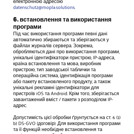
електронною адресою
datenschutz@mopla.solutions
.
6. встановлення та використання
програми
Під час використання програми певні дані
автоматично збираються та зберігаються у
файлах журналів сервера. Зокрема,
обробляються дані про використання програми,
унікальні ідентифікатори пристрою, IP-адреса,
країна встановлення та мова, виробник
пристрою, тип заводської таблички та
операційна система, ідентифікація програми
або пакету встановленого продукту, а також
унікальні рекламні ідентифікатори для
пристроїв iOS та Android. Крім того, зберігається
завантажений вміст / пакети з розподілом IP-
адрес.
Допустимість цієї обробки ґрунтується на ст. 6 (1)
b) DS-GVO (договір). Для використання програми
та її функцій необхідне встановлення та