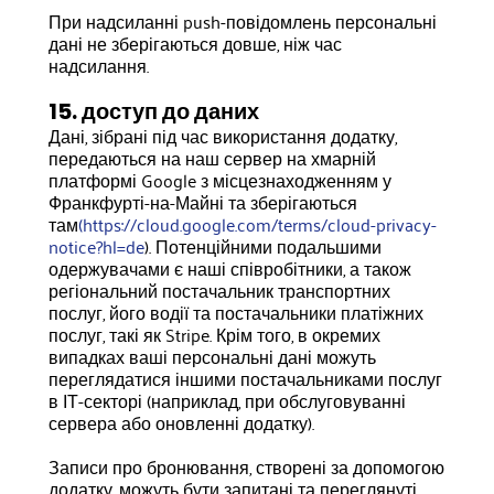
При надсиланні push-повідомлень персональні
дані не зберігаються довше, ніж час
надсилання.
15. доступ до даних
Дані, зібрані під час використання додатку,
передаються на наш сервер на хмарній
платформі Google з місцезнаходженням у
Франкфурті-на-Майні та зберігаються
там
(https://cloud.google.com/terms/cloud-privacy-
notice?hl=de
). Потенційними подальшими
одержувачами є наші співробітники, а також
регіональний постачальник транспортних
послуг, його водії та постачальники платіжних
послуг, такі як Stripe. Крім того, в окремих
випадках ваші персональні дані можуть
переглядатися іншими постачальниками послуг
в ІТ-секторі (наприклад, при обслуговуванні
сервера або оновленні додатку).
Записи про бронювання, створені за допомогою
додатку, можуть бути запитані та переглянуті