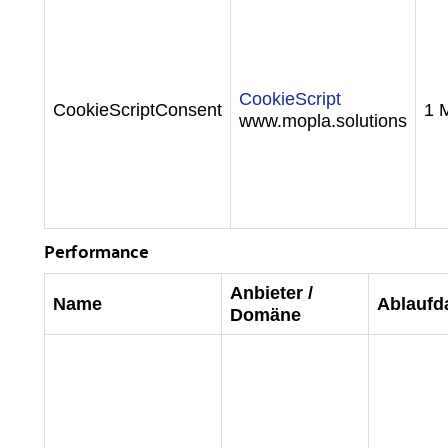
CookieScript
CookieScriptConsent
1 
www.mopla.solutions
Performance
Anbieter /
Name
Ablaufd
Domäne