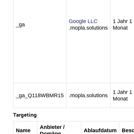
Google LLC
1 Jahr 1
_ga
.mopla.solutions
Monat
1 Jahr 1
_ga_Q118WBMR15
.mopla.solutions
Monat
Targeting
Anbieter /
Name
Ablaufdatum
Besc
Domäne