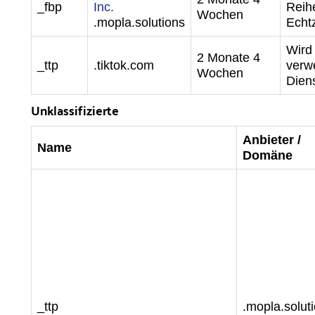
_fbp
Inc.
Reihe
Wochen
.mopla.solutions
Echt
Wird
2 Monate 4
_ttp
.tiktok.com
verw
Wochen
Diens
Unklassifizierte
Anbieter /
Name
Domäne
_ttp
.mopla.solut