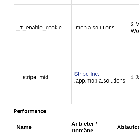
2 M
_tt_enable_cookie
.mopla.solutions
Wo
Stripe Inc.
__stripe_mid
1 J
.app.mopla.solutions
Performance
Anbieter /
Name
Ablaufd
Domäne