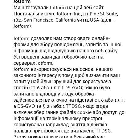
Jotform
Ми інтегрували Jotform на цей веб-сайт.
Постачальником є Jotform Inc., 111 Pine St. Suite,
1815 San Francisco, California 94111, USA (далі -
Jotform).
Jotform дозволяє нам створювати онлайн-
форми для збору повідомлень, запитів та іншої
інформації від відвідувачів нашого веб-сайту.
Усі введені вами дані обробляються на
серверах Jotform.
Jotform використовується на основі нашого
законного інтересу в тому, щоб визначити ваш
запит у найбільш зручний для користувача
спосіб (ст. 6 абз. 1 літ. f DS-GVO). Якщо було
запитано відповідну згоду, обробка
здійснюється виключно на підставі ст. 6 абз. 1 літ.
a DS-GVO та § 25 абз. 1 TTDSG, якщо згода
включає зберігання файлів cookie або доступ до
інформації на термінальному пристрої
користувача (наприклад, зняття відбитків
пальців пристрою), як це визначено TTDSG.
Згоду можна відкликати в будь-який час.