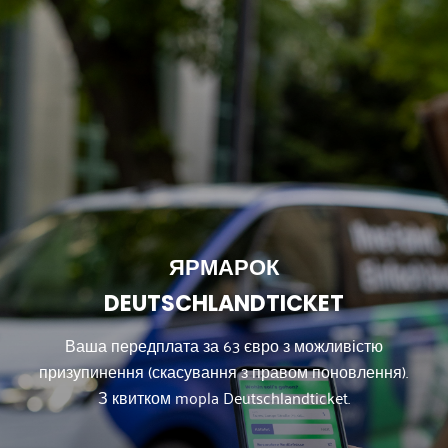
ЯРМАРОК
DEUTSCHLANDTICKET
Ваша передплата за 63 євро з можливістю
призупинення (скасування з правом поновлення).
З квитком mopla Deutschlandticket.