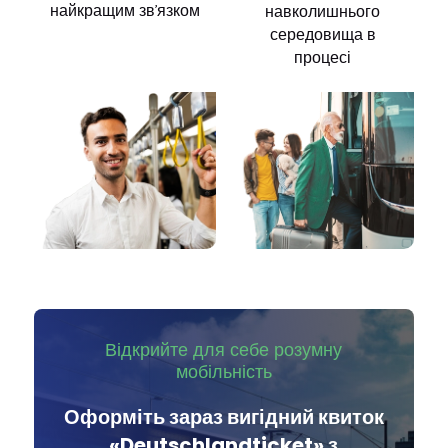
найкращим зв'язком
навколишнього
середовища в
процесі
Відкрийте для себе розумну
мобільність
Оформіть зараз вигідний квиток
«Deutschlandticket» з