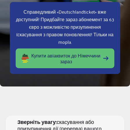
Справедливий «Deutschlandticket» вже
доступний! Придбайте зараз абонемент за 63
євро з можливістю призупинення
(скасування з правом поновлення)! Тільки на
mopla.
Купити авіаквиток до Німеччини
зараз
Зверніть увагу:
скасування або
призупинення дії (перерва) вашого