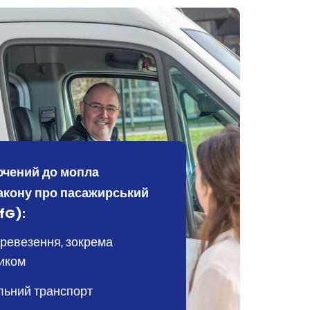
ючений до мопла
Закону про пасажирський
fG):
еревезення, зокрема
ликом
ільний транспорт