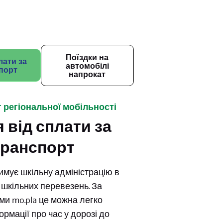
Поїздки на
лати за
автомобілі
порт
напрокат
 регіональної мобільності
 від сплати за
транспорт
римує шкільну адміністрацію в
х шкільних перевезень. За
и mo.pla це можна легко
ормації про час у дорозі до