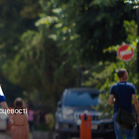
A
сцевості