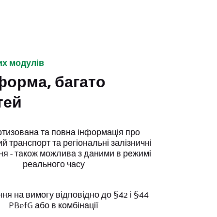
их модулів
форма, багато
тей
тизована та повна інформація про
й транспорт та регіональні залізничні
я - також можлива з даними в режимі
реального часу
ня на вимогу відповідно до §42 і §44
PBefG або в комбінації