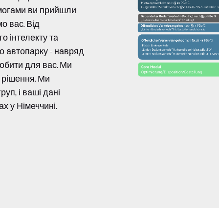
имогами ви прийшли
о вас. Від
о інтелекту та
го автопарку - навряд
обити для вас. Ми
і рішення. Ми
уп, і ваші дані
х у Німеччині.