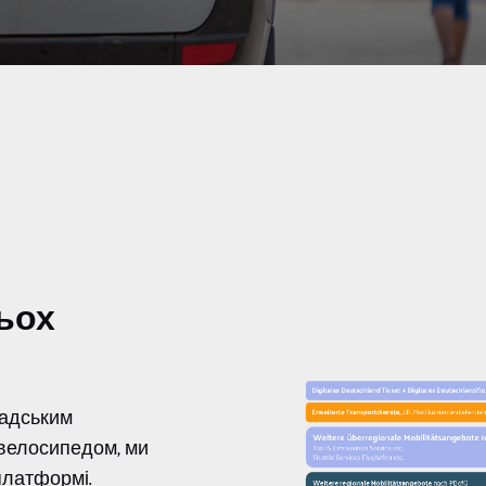
ьох
мадським
 велосипедом, ми
платформі.