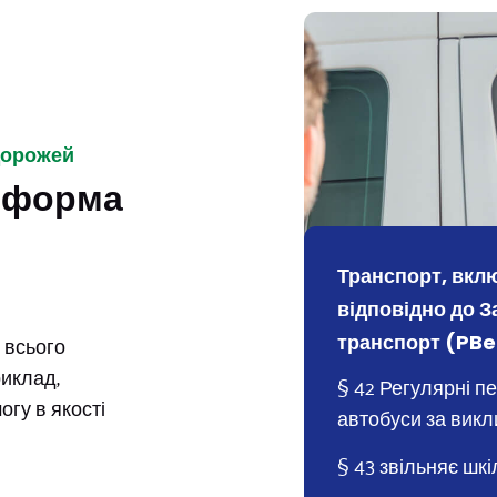
дорожей
атформа
Транспорт, вкл
відповідно до 
 всього
транспорт (PBe
риклад,
§ 42 Регулярні п
гу в якості
автобуси за вик
§ 43 звільняє шк