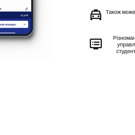
Також може
Різноман
управл
студен