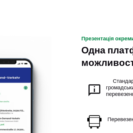
Презентація окрем
Одна плат
можливос
Стандар
громадськи
перевезенн
Перевезен