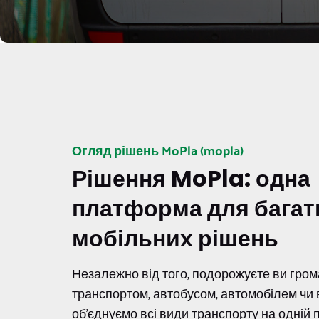
Огляд рішень MoPla (mopla)
Рішення MoPla: одна
платформа для багат
мобільних рішень
Незалежно від того, подорожуєте ви гро
транспортом, автобусом, автомобілем чи
об'єднуємо всі види транспорту на одній 