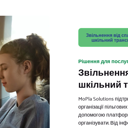
Звільнення від сп
шкільний транс
Рішення для послуг
Звільнення
шкільний 
MoPla Solutions підт
організації пільгови
допомогою платформ
організувати. Від інф